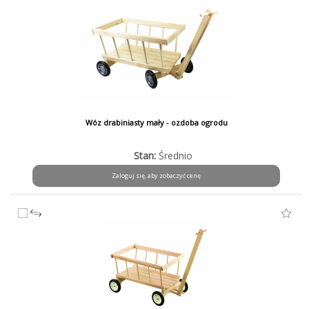
Wóz drabiniasty mały - ozdoba ogrodu
Stan:
Średnio
Zaloguj się, aby zobaczyć cenę