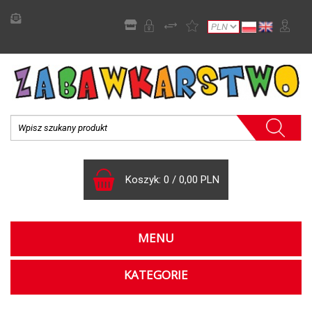
Koszyk:
0
/
0,00 PLN
MENU
KATEGORIE