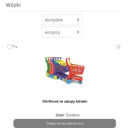
Wózki
domyślne
wszyscy
354 Wózek na zakupy Adriatic
Stan:
Średnio
Zaloguj się, aby zobaczyć cenę