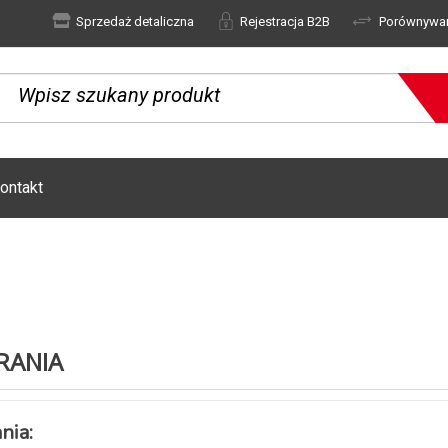
Sprzedaż detaliczna
Rejestracja B2B
Porównywa
ontakt
RANIA
nia: