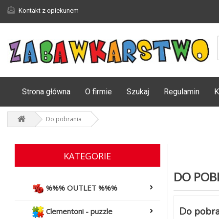
Kontakt z opiekunem
Strona główna
O firmie
Szukaj
Regulamin
K
Do pobrania
KATEGORIE
DO POB
%%% OUTLET %%%
Do pobra
Clementoni - puzzle