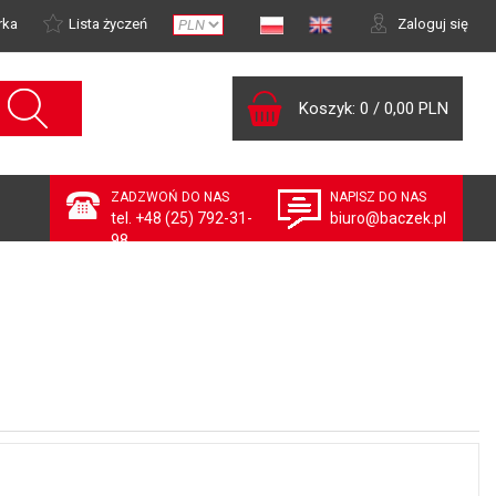
rka
Lista życzeń
Zaloguj się
Koszyk:
0
/
0,00 PLN
ZADZWOŃ DO NAS
NAPISZ DO NAS
tel. +48 (25) 792-31-
biuro@baczek.pl
98