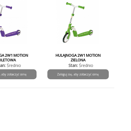
GA 2W1 MOTION
HULAJNOGA 2W1 MOTION
IOLETOWA
ZIELONA
tan:
Średnio
Stan:
Średnio
ę, aby zobaczyć cenę
Zaloguj się, aby zobaczyć cenę