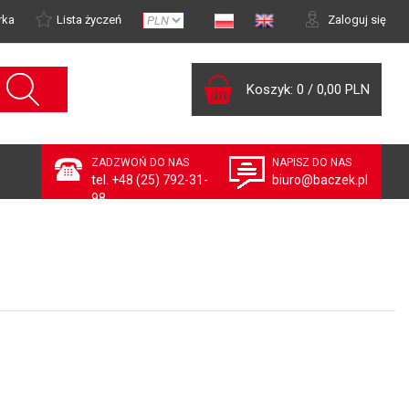
rka
Lista życzeń
Zaloguj się
Koszyk:
0
/
0,00 PLN
ZADZWOŃ DO NAS
NAPISZ DO NAS
tel. +48 (25) 792-31-
biuro@baczek.pl
98