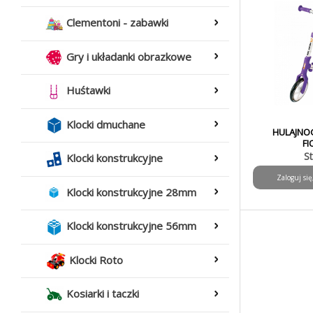
Clementoni - zabawki
Gry i układanki obrazkowe
Huśtawki
Klocki dmuchane
HULAJNO
F
S
Klocki konstrukcyjne
Zaloguj si
Klocki konstrukcyjne 28mm
Klocki konstrukcyjne 56mm
Klocki Roto
Kosiarki i taczki