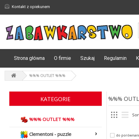
Kontakt z opiekunem
Strona główna
O firmie
Szukaj
Regulamin
K
%%% OUTLET %%%
%%% OUTL
KATEGORIE
Sor
%%% OUTLET %%%
Clementoni - puzzle
do porównan