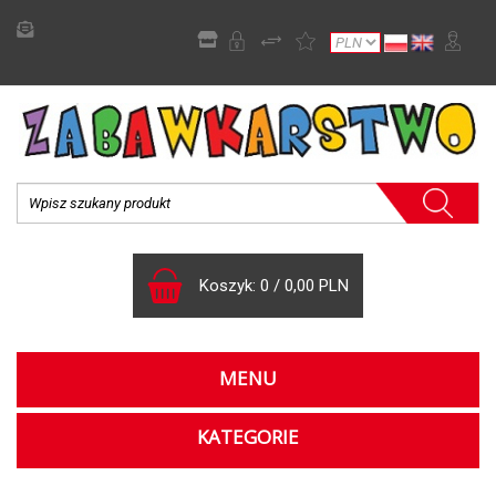
Koszyk:
0
/
0,00 PLN
MENU
KATEGORIE