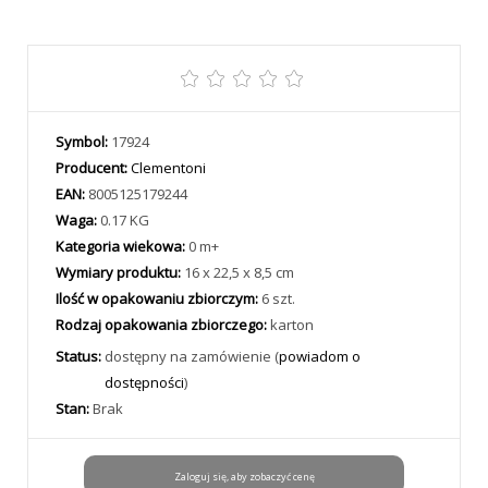
Symbol:
17924
Producent:
Clementoni
EAN:
8005125179244
Waga:
0.17 KG
Kategoria wiekowa:
0 m+
Wymiary produktu:
16 x 22,5 x 8,5 cm
Ilość w opakowaniu zbiorczym:
6 szt.
Rodzaj opakowania zbiorczego:
karton
Status:
dostępny na zamówienie (
powiadom o
dostępności
)
Stan:
Brak
Zaloguj się, aby zobaczyć cenę