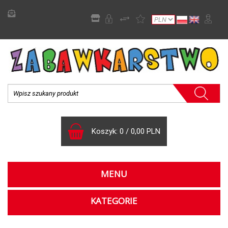
Koszyk:
0
/
0,00 PLN
MENU
KATEGORIE