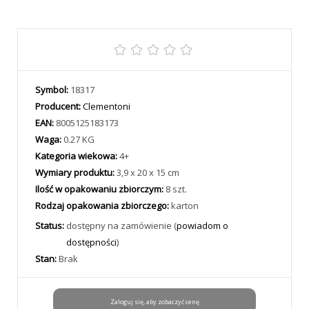
Symbol:
18317
Producent:
Clementoni
EAN:
8005125183173
Waga:
0.27 KG
Kategoria wiekowa:
4+
Wymiary produktu:
3,9 x 20 x 15 cm
Ilość w opakowaniu zbiorczym:
8 szt.
Rodzaj opakowania zbiorczego:
karton
Status:
dostępny na zamówienie (
powiadom o
dostępności
)
Stan:
Brak
Zaloguj się, aby zobaczyć cenę