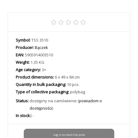
Symbol:
TSS 3510
Producer:
Bączek
EAN:
5905914003510
Weight:
1.35 KG
Age category:
3+
Product dimensions:
6 x 49 x 84 cm
Quantity in bulk packaging:
10 pcs.
Type of collective packaging:
polybag
Status:
dostępny na zamówienie (
powiadom o
dostępności
)
In stock::
-
Log in to check the price