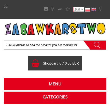
Shopcart:
0
/
0,00 EUR
MENU
CATEGORIES