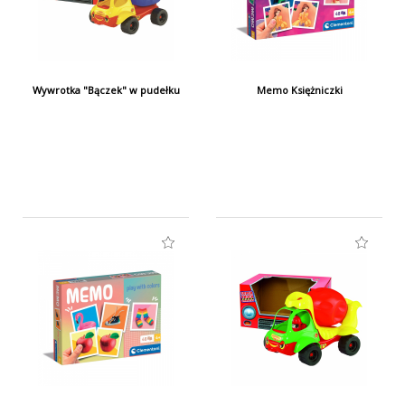
suchościeralnych
gąbkę
1 marker
Wywrotka "Bączek" w pudełku
Memo Księżniczki
Tablica drewniana suchościeralna pozwoli dziecku
rozwijać swoje zdolności artystyczne, jednakże na
tym nie kończy się jej funkcjonalność. Tablica jest
niezastąpiona w trakcie nauki pisania, czytania oraz
liczenia. Twoje dziecko może dzięki niej kształtować
umiejętność pisania literek oraz uczyć się
wykonywać pierwsze działania matematyczne. Z
tablicy można korzystać bez ograniczeń – w każdej
chwili można ją wytrzeć do czysta i rozpocząć pracę
od nowa!
Tablica, dzięki której nauka stanie się
przyjemnością