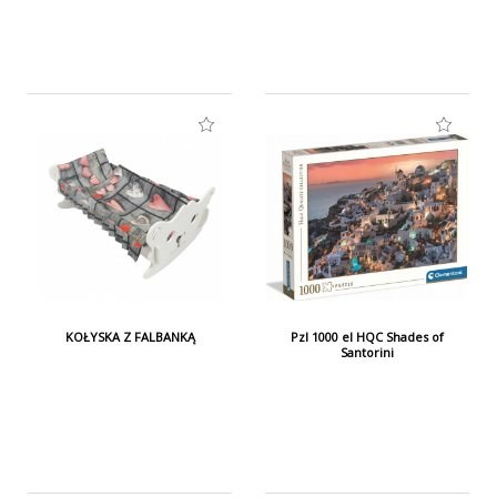
dzieciom do zabawy.
Produkt jest zgodny z przepisami unijnymi:
Dyrektywa 2009/48/WE. Aby prawidłowo korzystać z
gry / zabawki, należy przestrzegać instrukcji i
informacji na opakowaniu.
PRODUCENT / PODMIOT ODPOWIEDZIALNY:
KOŁYSKA Z FALBANKĄ
Pzl 1000 el HQC Shades of
ADRIATIC srl
Santorini
Viale Risorgimento, 64
45011 Adria (RO), Italy
info@adriaticgroup.it www.adriaticgroup.it
Tel. +39 0426 901070