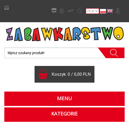
Koszyk:
0
/
0,00 PLN
MENU
KATEGORIE