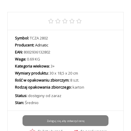
Symbol:
TCZA 2802
Producent:
Adriatic
EAN:
8002936132802
Waga:
0.69 KG
Kategoria wiekowa:
3+
Wymiary produktu:
30 x 18,5 x 20 cm
Ilość w opakowaniu zbiorczym:
8 szt.
Rodzaj opakowania zbiorczego:
karton
Status:
dostępny od zaraz
Stan:
Średnio
Zaloguj się, aby zobaczyć cenę